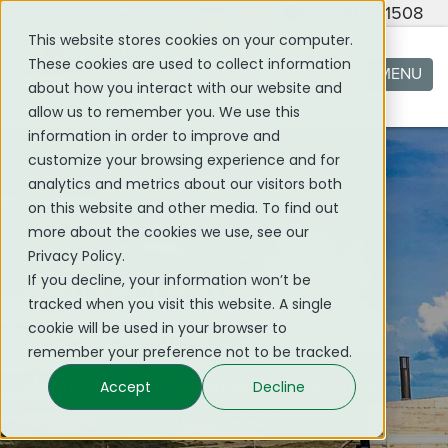
(705) 419 - 1508
This website stores cookies on your computer.
These cookies are used to collect information
MENU
about how you interact with our website and
allow us to remember you. We use this
information in order to improve and
customize your browsing experience and for
analytics and metrics about our visitors both
on this website and other media. To find out
more about the cookies we use, see our
Privacy Policy.
If you decline, your information won’t be
RONACHER MCKENZIE
tracked when you visit this website. A single
cookie will be used in your browser to
GEOSCIENCE
remember your preference not to be tracked.
Application des connaissances, exécution
Accept
Decline
supérieur, exploration intelligente.